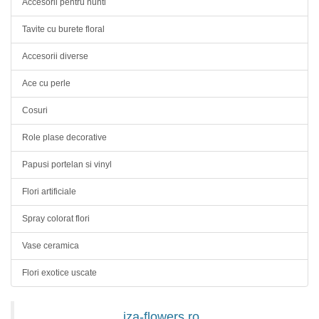
Accesorii pentru nunti
Tavite cu burete floral
Accesorii diverse
Ace cu perle
Cosuri
Role plase decorative
Papusi portelan si vinyl
Flori artificiale
Spray colorat flori
Vase ceramica
Flori exotice uscate
iza-flowers.ro