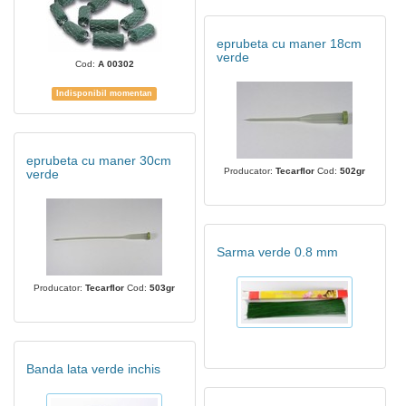
eprubeta cu maner 18cm
verde
Cod:
A 00302
Indisponibil momentan
eprubeta cu maner 30cm
Producator:
Tecarflor
Cod:
502gr
verde
Sarma verde 0.8 mm
Producator:
Tecarflor
Cod:
503gr
Banda lata verde inchis