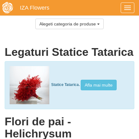
IZA Flowers
Toggl
navig
Alegeti categoria de produse
Legaturi Statice Tatarica
Afla mai multe
Statice Tatarica.
Flori de pai -
Helichrysum