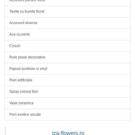
Accesorii pentru nunti
Tavite cu burete floral
Accesorii diverse
Ace cu perle
Cosuri
Role plase decorative
Papusi portelan si vinyl
Flori artificiale
Spray colorat flori
Vase ceramica
Flori exotice uscate
iza-flowers.ro