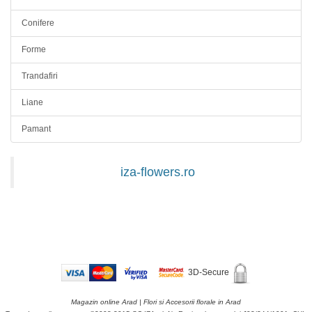
Conifere
Forme
Trandafiri
Liane
Pamant
iza-flowers.ro
3D-Secure
Magazin online Arad | Flori si Accesorii florale in Arad