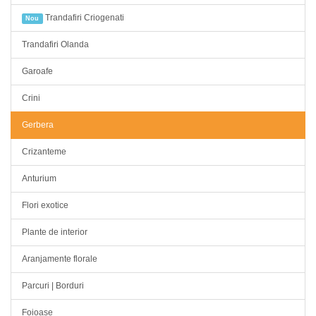
Trandafiri Criogenati
Nou
Trandafiri Olanda
Garoafe
Crini
Gerbera
Crizanteme
Anturium
Flori exotice
Plante de interior
Aranjamente florale
Parcuri | Borduri
Foioase