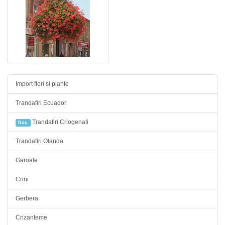
Import flori si plante
Trandafiri Ecuador
Trandafiri Criogenati
Nou
Trandafiri Olanda
Garoafe
Crini
Gerbera
Crizanteme