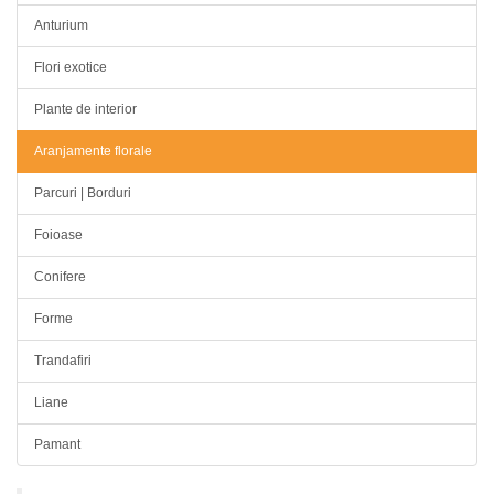
Anturium
Flori exotice
Plante de interior
Aranjamente florale
Parcuri | Borduri
Foioase
Conifere
Forme
Trandafiri
Liane
Pamant