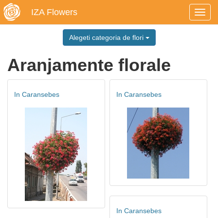
IZA Flowers
Toggl
navig
Alegeti categoria de flori
Aranjamente florale
In Caransebes
In Caransebes
In Caransebes